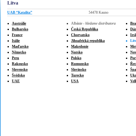
Litva
UAB “Katalita”
54478 Kauno
Austrálie
Albánie -
hledame distributora
Braz
Bulharsko
Česká Republika
Dá
France
Chorvatsko
Irs
Itálie
Jihoafrická republika
Lit
Maďarsko
Makedonie
Mex
Německo
Norsko
Nov
Peru
Polsko
Por
Rakousko
Rumunsko
Ře
Slovensko
Slovinsko
Špa
Švédsko
Turecko
Ukr
UAE
USA
Vel