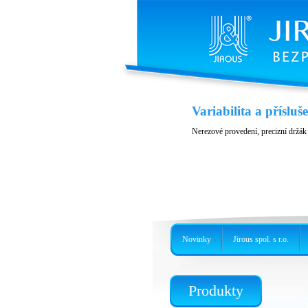
Variabilita a přísluš
Nerezové provedení, precizní držá
Novinky
Jirous spol. s r.o.
Produkty