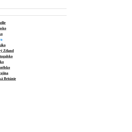
ílie
nsko
ko
va
iko
ý Zéland
tugalsko
cko
nělsko
ajina
ká Británie