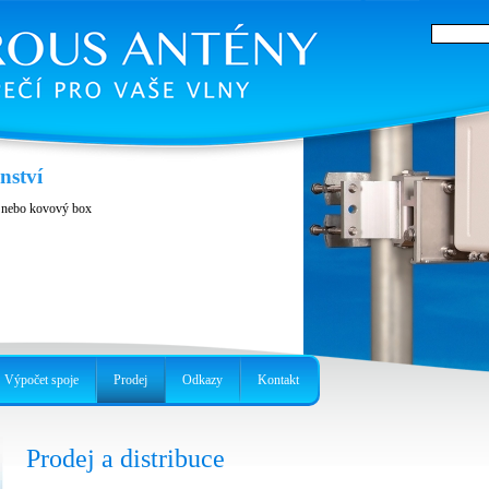
enství
k nebo kovový box
Výpočet spoje
Prodej
Odkazy
Kontakt
Prodej a distribuce