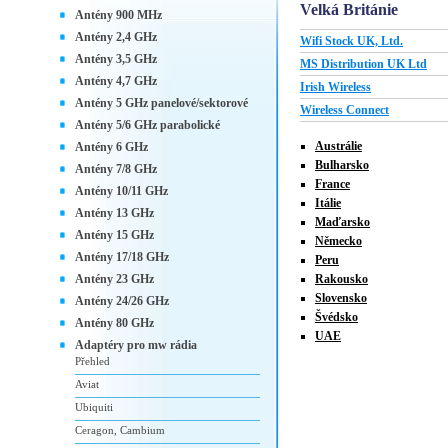
Velká Británie
Antény 900 MHz
Antény 2,4 GHz
Wifi Stock UK, Ltd.
Antény 3,5 GHz
MS Distribution UK Ltd
Antény 4,7 GHz
Irish Wireless
Antény 5 GHz panelové/sektorové
Wireless Connect
Antény 5/6 GHz parabolické
Austrálie
Antény 6 GHz
Bulharsko
Antény 7/8 GHz
France
Antény 10/11 GHz
Itálie
Antény 13 GHz
Maďarsko
Antény 15 GHz
Německo
Antény 17/18 GHz
Peru
Antény 23 GHz
Rakousko
Slovensko
Antény 24/26 GHz
Švédsko
Antény 80 GHz
UAE
Adaptéry pro mw rádia
Přehled
Aviat
Ubiquiti
Ceragon, Cambium