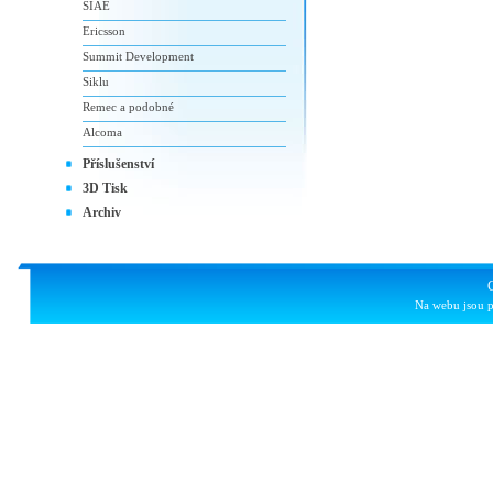
SIAE
Ericsson
Summit Development
Siklu
Remec a podobné
Alcoma
Příslušenství
3D Tisk
Archiv
Na webu jsou p