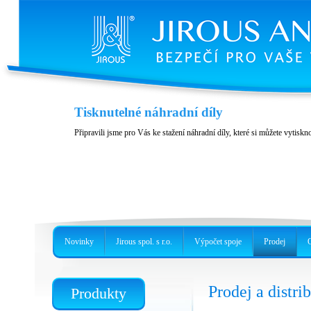
Variabilita a příslušenství
Tisknutelné náhradní díly
Nerezové provedení, precizní držák nebo kovový box
Připravili jsme pro Vás ke stažení náhradní díly, které si můžete vytiskn
Novinky
Jirous spol. s r.o.
Výpočet spoje
Prodej
Prodej a distri
Produkty